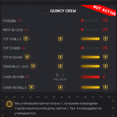
QUINCY CREW
#
/
-
0%
ПОБЕДЫ
#
/
-
0%
FIRST BLOOD
/
1ST 10 KILLS
#
/
-
0%
1ST TOWER
/
1ST ROSHAN
/
TEAM KILLS >24.5
0
- 0
#
/
%
OVER 40.5 MIN
AVG 00:00
/
OVER 49.5 KILLS
Мы учитываем матчи только с лучшими командами
соревновательной доты, матчи с Tier 4 командами не
учитываются.