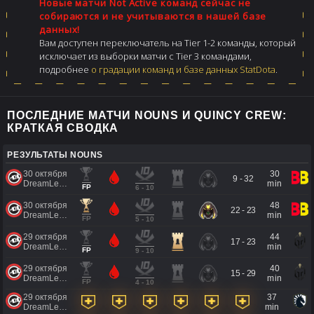
Новые матчи Not Active команд сейчас не
собираются и не учитываются в нашей базе
данных!
Вам доступен переключатель на Tier 1-2 команды, который
исключает из выборки матчи с Tier 3 командами,
подробнее
о градации команд и базе данных StatDota
.
ПОСЛЕДНИЕ МАТЧИ NOUNS И QUINCY CREW:
КРАТКАЯ СВОДКА
РЕЗУЛЬТАТЫ NOUNS
30 октября'24
30
9 - 32
DreamLeague Season 24 powered by Intel
min
FP
6 - 10
30 октября'24
48
22 - 23
DreamLeague Season 24 powered by Intel
min
FP
5 - 10
29 октября'24
44
17 - 23
DreamLeague Season 24 powered by Intel
min
FP
9 - 10
29 октября'24
40
15 - 29
DreamLeague Season 24 powered by Intel
min
FP
4 - 10
29 октября'24
37
DreamLeague Season 24 powered by Intel
min