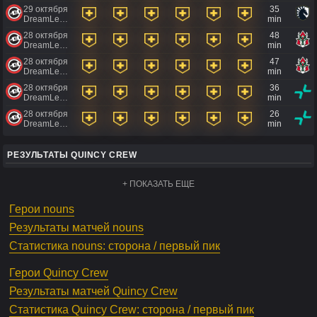
29 октября'24
35
DreamLeague Season 24 powered by Intel
min
28 октября'24
48
DreamLeague Season 24 powered by Intel
min
28 октября'24
47
DreamLeague Season 24 powered by Intel
min
28 октября'24
36
DreamLeague Season 24 powered by Intel
min
28 октября'24
26
DreamLeague Season 24 powered by Intel
min
РЕЗУЛЬТАТЫ QUINCY CREW
+ ПОКАЗАТЬ ЕЩЕ
Герои nouns
Результаты матчей nouns
Статистика nouns: сторона / первый пик
Герои Quincy Crew
Результаты матчей Quincy Crew
Статистика Quincy Crew: сторона / первый пик