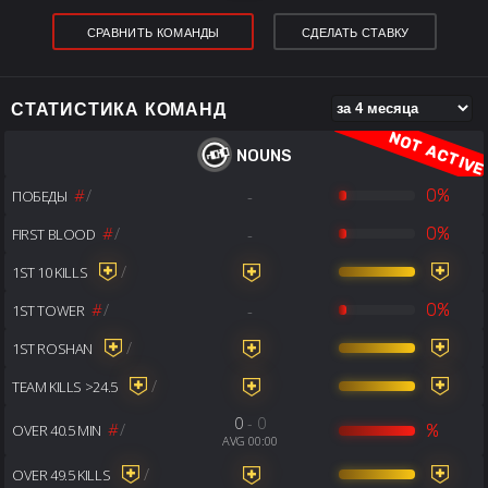
СРАВНИТЬ КОМАНДЫ
СДЕЛАТЬ СТАВКУ
СТАТИСТИКА КОМАНД
NOUNS
#
/
-
0%
ПОБЕДЫ
#
/
-
0%
FIRST BLOOD
/
1ST 10 KILLS
#
/
-
0%
1ST TOWER
/
1ST ROSHAN
/
TEAM KILLS >24.5
0
- 0
#
/
%
OVER 40.5 MIN
AVG 00:00
/
OVER 49.5 KILLS