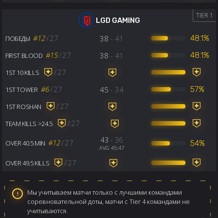
TIER 1
LGD GAMING
#12
/
27
38
- 41
48.1%
ПОБЕДЫ
#15
/
27
38
- 41
48.1%
FIRST BLOOD
/
27
1ST 10 KILLS
#6
/
27
45
- 34
57%
1ST TOWER
/
27
1ST ROSHAN
/
27
TEAM KILLS >24.5
43
- 36
#12
/
27
54%
OVER 40.5 MIN
AVG 45:47
/
27
OVER 49.5 KILLS
Мы учитываем матчи только с лучшими командами
соревновательной доты, матчи с Tier 4 командами не
учитываются.