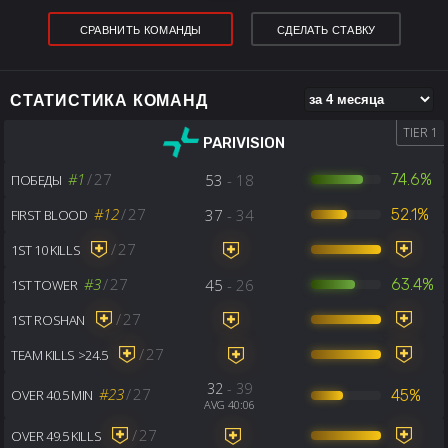
СРАВНИТЬ КОМАНДЫ
СДЕЛАТЬ СТАВКУ
СТАТИСТИКА КОМАНД
TIER 1
PARIVISION
#1
/
27
53
- 18
74.6%
ПОБЕДЫ
#12
/
27
37
- 34
52.1%
FIRST BLOOD
/
27
1ST 10 KILLS
#3
/
27
45
- 26
63.4%
1ST TOWER
/
27
1ST ROSHAN
/
27
TEAM KILLS >24.5
32
- 39
#23
/
27
45%
OVER 40.5 MIN
AVG 40:06
/
27
OVER 49.5 KILLS