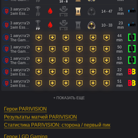
FP
10 - 8
3 августа'26
31
14 - 47
1win Essence II
min
FP
5 - 10
3 августа'26
23
10 - 33
1win Essence II
min
FP
5 - 10
1 августа'26
44
The Games of the Future 2026
min
1 августа'26
50
The Games of the Future 2026
min
1 августа'26
53
The Games of the Future 2026
min
1 августа'26
22
1win Essence II
min
1 августа'26
51
1win Essence II
min
+ ПОКАЗАТЬ ЕЩЕ
Герои PARIVISION
Результаты матчей PARIVISION
Статистика PARIVISION: сторона / первый пик
Герои LGD Gaming