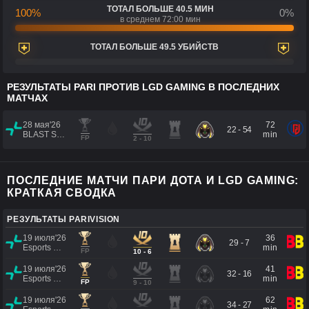
ТОТАЛ БОЛЬШЕ 40.5 МИН
100%
0%
в среднем 72:00 мин
ТОТАЛ БОЛЬШЕ 49.5 УБИЙСТВ
РЕЗУЛЬТАТЫ PARI ПРОТИВ LGD GAMING В ПОСЛЕДНИХ
МАТЧАХ
28 мая'26
72
22 - 54
BLAST SLAM VII
min
FP
2 - 10
ПОСЛЕДНИЕ МАТЧИ ПАРИ ДОТА И LGD GAMING:
КРАТКАЯ СВОДКА
РЕЗУЛЬТАТЫ PARIVISION
19 июля'26
36
29 - 7
Esports World Cup 2026
min
FP
10 - 6
19 июля'26
41
32 - 16
Esports World Cup 2026
min
FP
9 - 10
19 июля'26
62
34 - 27