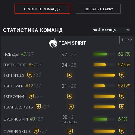
СРАВНИТЬ КОМАНДЫ
СДЕЛАТЬ СТАВКУ
СТАТИСТИКА КОМАНД
TIER 2
TEAM SPIRIT
#5
/
27
37
- 22
62.7%
ПОБЕДЫ
#5
/
27
34
- 25
57.6%
FIRST BLOOD
/
27
1ST 10 KILLS
#12
/
27
31
- 28
52.5%
1ST TOWER
/
27
1ST ROSHAN
/
27
TEAM KILLS >24.5
38
- 21
#3
/
27
64%
OVER 40.5 MIN
AVG 43:36
/
27
OVER 49.5 KILLS