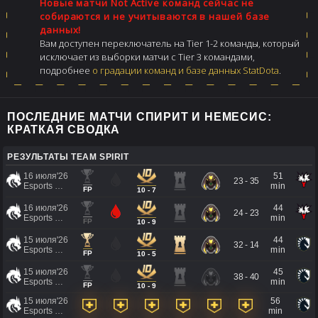
Новые матчи Not Active команд сейчас не
собираются и не учитываются в нашей базе
данных!
Вам доступен переключатель на Tier 1-2 команды, который
исключает из выборки матчи с Tier 3 командами,
подробнее
о градации команд и базе данных StatDota
.
ПОСЛЕДНИЕ МАТЧИ СПИРИТ И НЕМЕСИС:
КРАТКАЯ СВОДКА
РЕЗУЛЬТАТЫ TEAM SPIRIT
16 июля'26
51
23 - 35
Esports World Cup 2026
min
FP
10 - 7
16 июля'26
44
24 - 23
Esports World Cup 2026
min
FP
10 - 9
15 июля'26
44
32 - 14
Esports World Cup 2026
min
FP
10 - 5
15 июля'26
45
38 - 40
Esports World Cup 2026
min
FP
10 - 9
15 июля'26
56
Esports World Cup 2026
min