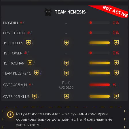
TEAM NEMESIS
#
/
-
0%
ПОБЕДЫ
#
/
-
0%
FIRST BLOOD
/
1ST 10 KILLS
#
/
-
0%
1ST TOWER
/
1ST ROSHAN
/
TEAM KILLS >24.5
0
- 0
#
/
%
OVER 40.5 MIN
AVG 00:00
/
OVER 49.5 KILLS
Мы учитываем матчи только с лучшими командами
соревновательной доты, матчи с Tier 4 командами не
учитываются.