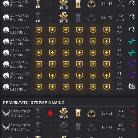
15 июля'26
44
32 - 14
Esports World Cup 2026
min
FP
10 - 5
15 июля'26
45
38 - 40
Esports World Cup 2026
min
FP
10 - 9
15 июля'26
56
Esports World Cup 2026
min
12 июля'26
43
Esports World Cup 2026
min
12 июля'26
32
Esports World Cup 2026
min
10 июля'26
27
Esports World Cup 2026
min
10 июля'26
41
Esports World Cup 2026
min
9 июля'26
30
Esports World Cup 2026
min
РЕЗУЛЬТАТЫ XTREME GAMING
3 августа'26
43
20 - 31
The Games of the Future 2026
min
FP
10 - 8
3 августа'26
47
16 - 41
The Games of the Future 2026
min
FP
5 - 10