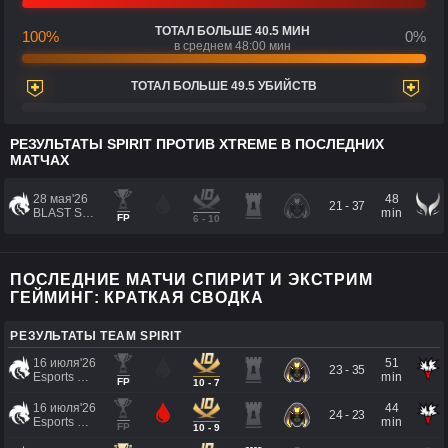
ТОТАЛ БОЛЬШЕ 40.5 МИН
100%
0%
в среднем 48:00 мин
ТОТАЛ БОЛЬШЕ 49.5 УБИЙСТВ
РЕЗУЛЬТАТЫ SPIRIT ПРОТИВ XTREME В ПОСЛЕДНИХ
МАТЧАХ
28 мая'26
48
21 - 37
BLAST SLAM VII
min
FP
6 - 10
ПОСЛЕДНИЕ МАТЧИ СПИРИТ И ЭКСТРИМ
ГЕЙМИНГ: КРАТКАЯ СВОДКА
РЕЗУЛЬТАТЫ TEAM SPIRIT
16 июля'26
51
23 - 35
Esports World Cup 2026
min
FP
10 - 7
16 июля'26
44
24 - 23
Esports World Cup 2026
min
FP
10 - 9