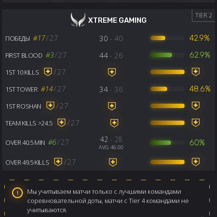
TIER 2
XTREME GAMING
#17
/
27
30
- 40
42.9%
ПОБЕДЫ
#3
/
27
44
- 26
62.9%
FIRST BLOOD
/
27
1ST 10 KILLS
#14
/
27
34
- 36
48.6%
1ST TOWER
/
27
1ST ROSHAN
/
27
TEAM KILLS >24.5
42
- 28
#6
/
27
60%
OVER 40.5 MIN
AVG 46:00
/
27
OVER 49.5 KILLS
Мы учитываем матчи только с лучшими командами
соревновательной доты, матчи с Tier 4 командами не
учитываются.