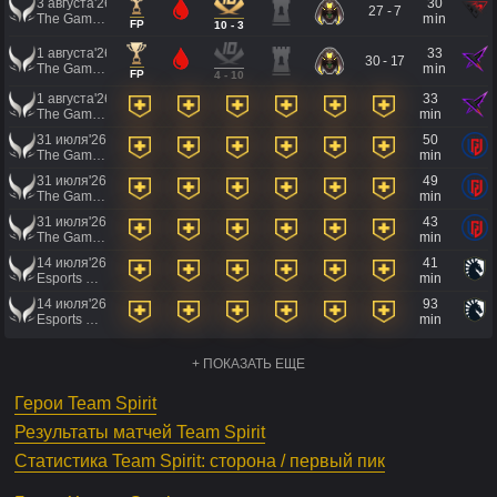
3 августа'26
30
27 - 7
The Games of the Future 2026
min
FP
10 - 3
1 августа'26
33
30 - 17
The Games of the Future 2026
min
FP
4 - 10
1 августа'26
33
The Games of the Future 2026
min
31 июля'26
50
The Games of the Future 2026
min
31 июля'26
49
The Games of the Future 2026
min
31 июля'26
43
The Games of the Future 2026
min
14 июля'26
41
Esports World Cup 2026
min
14 июля'26
93
Esports World Cup 2026
min
+ ПОКАЗАТЬ ЕЩЕ
Герои Team Spirit
Результаты матчей Team Spirit
Статистика Team Spirit: сторона / первый пик