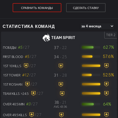
СРАВНИТЬ КОМАНДЫ
СДЕЛАТЬ СТАВКУ
СТАТИСТИКА КОМАНД
TIER 2
TEAM SPIRIT
#5
/
27
37
- 22
62.7%
ПОБЕДЫ
#5
/
27
34
- 25
57.6%
FIRST BLOOD
/
27
1ST 10 KILLS
#12
/
27
31
- 28
52.5%
1ST TOWER
/
27
1ST ROSHAN
/
27
TEAM KILLS >24.5
38
- 21
#3
/
27
64%
OVER 40.5 MIN
AVG 43:36
/
27
OVER 49.5 KILLS