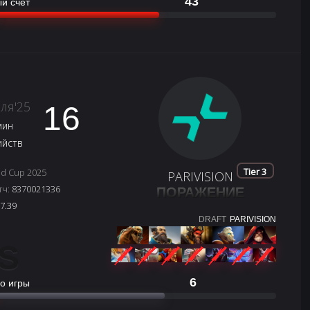
43
й счёт
ля'25
16
мин
ийств
Tier 3
ld Cup 2025
PARIVISION
тч:
8370021336
ПОРАЖЕНИЕ
7.39
DRAFT
PARIVISION
S
6
о игры