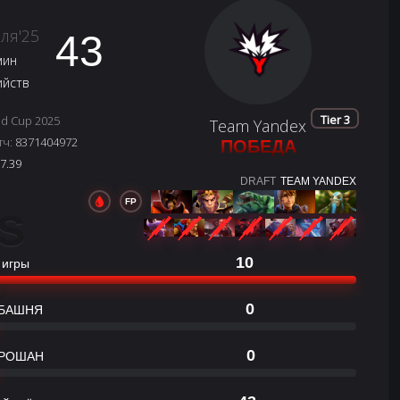
ля'25
43
мин
ийств
Tier 3
ld Cup 2025
Team Yandex
тч:
8371404972
ПОБЕДА
7.39
DRAFT
TEAM YANDEX
FP
S
10
 игры
0
БАШНЯ
0
РОШАН