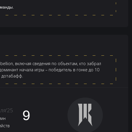
оманды.
bellion, включая сведения по объектам, кто забрал
оминант начала игры – победитель в гонке до 10
а дотабафф.
ля'25
9
мин
ийств