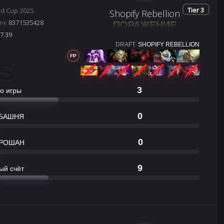
Tier 3
ld Cup 2025
Shopify Rebellion
тч:
8371535428
ПОРАЖЕНИЕ
7.39
DRAFT
SHOPIFY REBELLION
FP
S
3
о игры
0
БАШНЯ
0
РОШАН
9
ый счёт