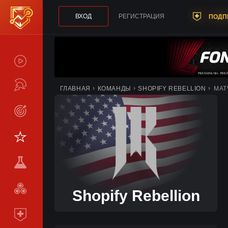
ВХОД
РЕГИСТРАЦИЯ
ПОДП
СПОЙЛЕРЫ
ТУРНИРЫ
ГЛАВНАЯ
КОМАНДЫ
SHOPIFY REBELLION
МАТ
LIVE
СТАТИСТИКА
КОМАНДЫ
МЕТА
СРАВНИТЬ
Shopify Rebellion
КОМАНДЫ
ПОДПИСКА