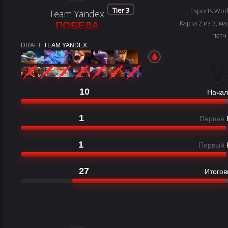
Tier 3
Esports Wor
Team Yandex
Карта 2 из 3, ма
ПОБЕДА
патч
DRAFT
TEAM YANDEX
V
10
Начал
1
Первая
1
Первый
27
Итогов