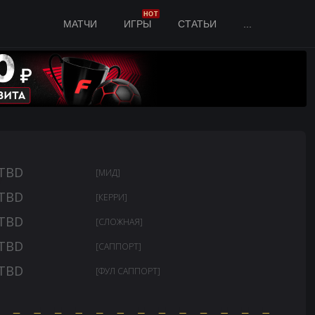
HOT
МАТЧИ
ИГРЫ
СТАТЬИ
...
TBD
[МИД]
TBD
[КЕРРИ]
TBD
[СЛОЖНАЯ]
TBD
[САППОРТ]
TBD
[ФУЛ САППОРТ]