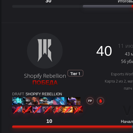
30
Итоговы
11 ию
40
43 
56 уб
Tier 1
Esports Wor
Shopify Rebellion
Карта 2 из 2, ма
ПОБЕДА
патч
DRAFT
SHOPIFY REBELLION
FP
V
10
Начал