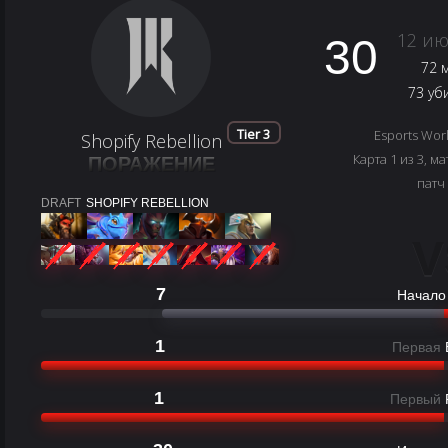
12 ию
30
72 
73 уб
Tier 3
Esports Wor
Shopify Rebellion
Карта 1 из 3, ма
ПОРАЖЕНИЕ
патч
DRAFT
SHOPIFY REBELLION
V
7
Начало
1
Первая
1
Первый