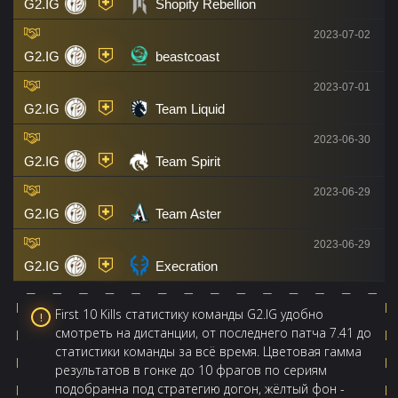
G2.IG
Shopify Rebellion
2023-07-02
G2.IG
beastcoast
2023-07-01
G2.IG
Team Liquid
2023-06-30
G2.IG
Team Spirit
2023-06-29
G2.IG
Team Aster
2023-06-29
G2.IG
Execration
First 10 Kills статистику команды G2.IG удобно
смотреть на дистанции, от последнего патча 7.41 до
статистики команды за всё время. Цветовая гамма
результатов в гонке до 10 фрагов по сериям
подобранна под стратегию догон, жёлтый фон -