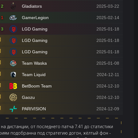
2
Gladiators
2025-03-22
1
GamerLegion
2025-02-14
3
LGD Gaming
2025-01-18
LGD Gaming
2025-01-18
LGD Gaming
2025-01-18
Team Waska
2025-01-08
Team Liquid
2024-12-11
BetBoom Team
2024-12-10
Gaozu
2024-12-10
PARIVISION
2024-12-09
а дистанции, от последнего патча 7.41 до статистики
риям подобранна под стратегию догон, жёлтый фон -