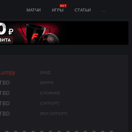
HOT
МАТЧИ
ИГРЫ
СТАТЬИ
...
Lumpy
[МИД]
TBD
[КЕРРИ]
TBD
[СЛОЖНАЯ]
TBD
[САППОРТ]
TBD
[ФУЛ САППОРТ]