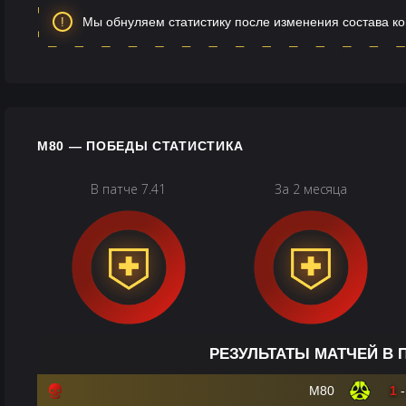
Мы обнуляем статистику после изменения состава к
M80 — ПОБЕДЫ СТАТИСТИКА
В патче 7.41
За 2 месяца
РЕЗУЛЬТАТЫ МАТЧЕЙ В 
M80
1
-