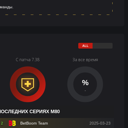
оманды.
С патча 7.38
За все время
%
-
ПОСЛЕДНИХ СЕРИЯХ M80
2
BetBoom Team
2025-03-23