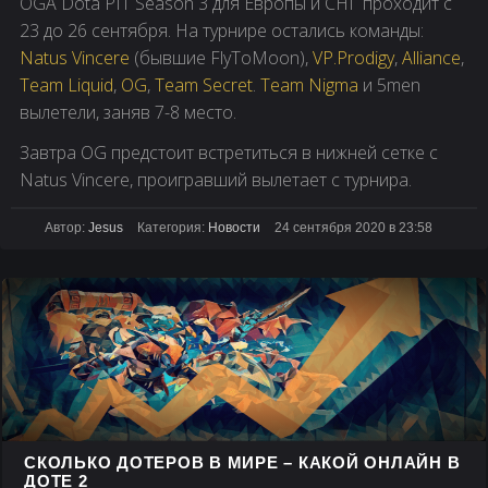
OGA Dota PIT Season 3 для Европы и СНГ проходит c
23 до 26 сентября. На турнире остались команды:
Natus Vincere
(бывшие FlyToMoon),
VP.Prodigy
,
Alliance
,
Team Liquid
,
OG
,
Team Secret
.
Team Nigma
и 5men
вылетели, заняв 7-8 место.
Завтра OG предстоит встретиться в нижней сетке с
Natus Vincere, проигравший вылетает с турнира.
Автор:
Jesus
Категория:
Новости
24 сентября 2020 в 23:58
СКОЛЬКО ДОТЕРОВ В МИРЕ – КАКОЙ ОНЛАЙН В
ДОТЕ 2