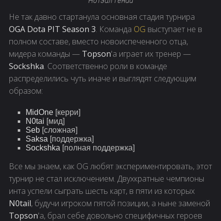
Нотэйл гений
Не так давно стартанула основная стадия турнира
OGA Dota PIT Season 3
. Команда
OG
выступает не в
полном составе, вместо новоиспеченного отца,
мидера команды —
Topson
'а играет их тренер —
Sockshka
. Соответственно роли в команде
распределились чуть иначе и выглядят следующим
образом:
MidOne
[керри]
N0tai
[мид]
Seb
[сложная]
Saksa
[поддержка]
Sockshka
[полная поддержка]
Все мы знаем, как OG любят экспериментировать, этот
турнир не стал исключением. Двухкратные чемпионы
инта успели сыграть шесть карт, в пяти из которых
N0tail
, будучи игроком пятой позиции, а ныне заменой
Topson
'а, брал себе довольно специфичных героев