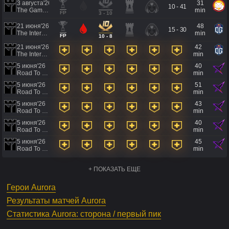
3 августа'26
31
10 - 41
The Games of the Future 2026
min
FP
3 - 10
21 июня'26
48
15 - 30
The International 2026 - Regional Qualifier Southeast Asia
min
FP
10 - 8
21 июня'26
42
The International 2026 - Regional Qualifier Southeast Asia
min
5 июня'26
40
Road To EWC 2026 Regional Qualifiers
min
5 июня'26
51
Road To EWC 2026 Regional Qualifiers
min
5 июня'26
43
Road To EWC 2026 Regional Qualifiers
min
5 июня'26
40
Road To EWC 2026 Regional Qualifiers
min
5 июня'26
45
Road To EWC 2026 Regional Qualifiers
min
+ ПОКАЗАТЬ ЕЩЕ
Герои Aurora
Результаты матчей Aurora
Статистика Aurora: сторона / первый пик