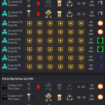
11 июля'26
46
14 - 40
Esports World Cup 2026
min
FP
8 - 10
11 июля'26
35
26 - 11
Esports World Cup 2026
min
FP
10 - 5
10 июля'26
44
Esports World Cup 2026
min
10 июля'26
46
Esports World Cup 2026
min
9 июля'26
33
Esports World Cup 2026
min
9 июля'26
39
Esports World Cup 2026
min
8 июля'26
64
Esports World Cup 2026
min
8 июля'26
43
Esports World Cup 2026
min
РЕЗУЛЬТАТЫ GLYPH
3 августа'26
32
8 - 35
The Games of the Future 2026
min
FP
5 - 10
3 августа'26
60
36 - 34
The Games of the Future 2026
min
FP
10 - 5