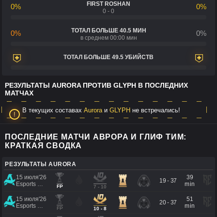
FIRST ROSHAN
0%
0%
0 - 0
ТОТАЛ БОЛЬШЕ 40.5 МИН
0%
0%
в среднем 00:00 мин
ТОТАЛ БОЛЬШЕ 49.5 УБИЙСТВ
РЕЗУЛЬТАТЫ AURORA ПРОТИВ GLYPH В ПОСЛЕДНИХ
МАТЧАХ
В текущих составах
Aurora
и
GLYPH
не встречались!
ПОСЛЕДНИЕ МАТЧИ АВРОРА И ГЛИФ ТИМ:
КРАТКАЯ СВОДКА
РЕЗУЛЬТАТЫ AURORA
15 июля'26
39
19 - 37
Esports World Cup 2026
min
FP
7 - 10
15 июля'26
51
20 - 37
Esports World Cup 2026
min
FP
10 - 8