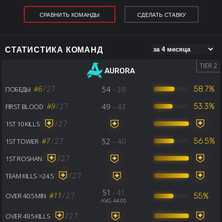
СРАВНИТЬ КОМАНДЫ
СДЕЛАТЬ СТАВКУ
СТАТИСТИКА КОМАНД
TIER 2
AURORA
#6
/
27
54
- 38
58.7%
ПОБЕДЫ
#9
/
27
49
- 43
53.3%
FIRST BLOOD
/
27
1ST 10 KILLS
#7
/
27
52
- 40
56.5%
1ST TOWER
/
27
1ST ROSHAN
/
27
TEAM KILLS >24.5
51
- 41
#11
/
27
55%
OVER 40.5 MIN
AVG 44:00
/
27
OVER 49.5 KILLS