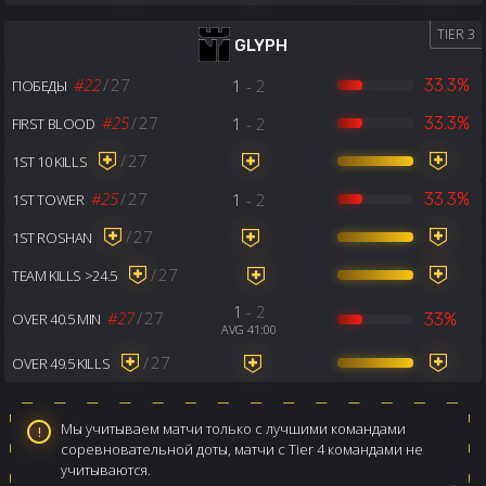
TIER 3
GLYPH
#22
/
27
1
- 2
33.3%
ПОБЕДЫ
#25
/
27
1
- 2
33.3%
FIRST BLOOD
/
27
1ST 10 KILLS
#25
/
27
1
- 2
33.3%
1ST TOWER
/
27
1ST ROSHAN
/
27
TEAM KILLS >24.5
1
- 2
#27
/
27
33%
OVER 40.5 MIN
AVG 41:00
/
27
OVER 49.5 KILLS
Мы учитываем матчи только с лучшими командами
соревновательной доты, матчи с Tier 4 командами не
учитываются.