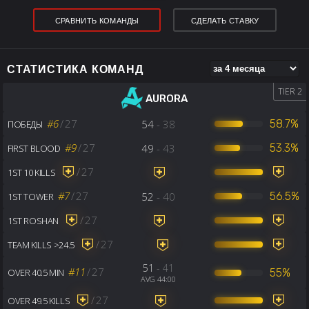
СРАВНИТЬ КОМАНДЫ
СДЕЛАТЬ СТАВКУ
СТАТИСТИКА КОМАНД
TIER 2
AURORA
#6
/
27
54
- 38
58.7%
ПОБЕДЫ
#9
/
27
49
- 43
53.3%
FIRST BLOOD
/
27
1ST 10 KILLS
#7
/
27
52
- 40
56.5%
1ST TOWER
/
27
1ST ROSHAN
/
27
TEAM KILLS >24.5
51
- 41
#11
/
27
55%
OVER 40.5 MIN
AVG 44:00
/
27
OVER 49.5 KILLS