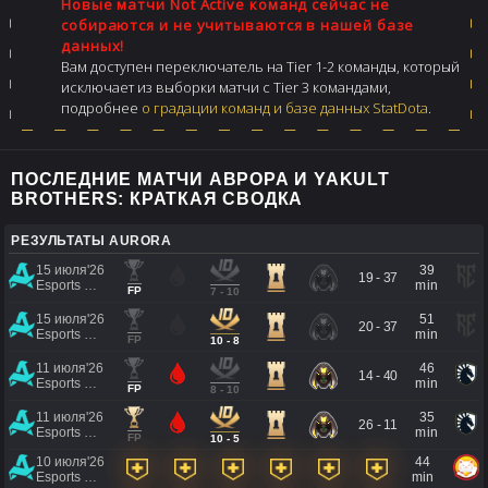
Новые матчи Not Active команд сейчас не
собираются и не учитываются в нашей базе
данных!
Вам доступен переключатель на Tier 1-2 команды, который
исключает из выборки матчи с Tier 3 командами,
подробнее
о градации команд и базе данных StatDota
.
ПОСЛЕДНИЕ МАТЧИ АВРОРА И YAKULT
BROTHERS: КРАТКАЯ СВОДКА
РЕЗУЛЬТАТЫ AURORA
15 июля'26
39
19 - 37
Esports World Cup 2026
min
FP
7 - 10
15 июля'26
51
20 - 37
Esports World Cup 2026
min
FP
10 - 8
11 июля'26
46
14 - 40
Esports World Cup 2026
min
FP
8 - 10
11 июля'26
35
26 - 11
Esports World Cup 2026
min
FP
10 - 5
10 июля'26
44
Esports World Cup 2026
min