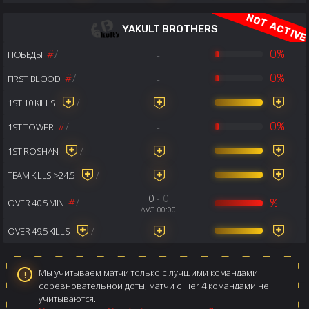
YAKULT BROTHERS
#
/
-
0%
ПОБЕДЫ
#
/
-
0%
FIRST BLOOD
/
1ST 10 KILLS
#
/
-
0%
1ST TOWER
/
1ST ROSHAN
/
TEAM KILLS >24.5
0
- 0
#
/
%
OVER 40.5 MIN
AVG 00:00
/
OVER 49.5 KILLS
Мы учитываем матчи только с лучшими командами
соревновательной доты, матчи с Tier 4 командами не
учитываются.