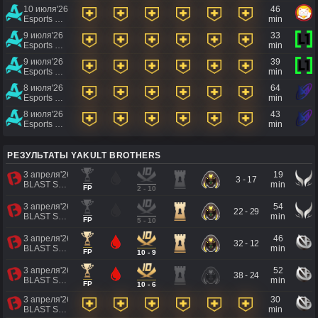
10 июля'26
46
Esports World Cup 2026
min
9 июля'26
33
Esports World Cup 2026
min
9 июля'26
39
Esports World Cup 2026
min
8 июля'26
64
Esports World Cup 2026
min
8 июля'26
43
Esports World Cup 2026
min
РЕЗУЛЬТАТЫ YAKULT BROTHERS
3 апреля'26
19
3 - 17
BLAST Slam VII China Qualifier
min
FP
2 - 10
3 апреля'26
54
22 - 29
BLAST Slam VII China Qualifier
min
FP
5 - 10
3 апреля'26
46
32 - 12
BLAST Slam VII China Qualifier
min
FP
10 - 9
3 апреля'26
52
38 - 24
BLAST Slam VII China Qualifier
min
FP
10 - 6
3 апреля'26
30
BLAST Slam VII China Qualifier
min