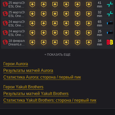
25 марта'26
41
ESL One Birmingham 2026
min
25 марта'26
32
ESL One Birmingham 2026
min
24 марта'26
65
ESL One Birmingham 2026
min
24 марта'26
25
ESL One Birmingham 2026
min
18 февраля'26
34
DreamLeague Season 28
min
+ ПОКАЗАТЬ ЕЩЕ
Герои Aurora
Результаты матчей Aurora
Статистика Aurora: сторона / первый пик
Герои Yakult Brothers
Результаты матчей Yakult Brothers
Статистика Yakult Brothers: сторона / первый пик