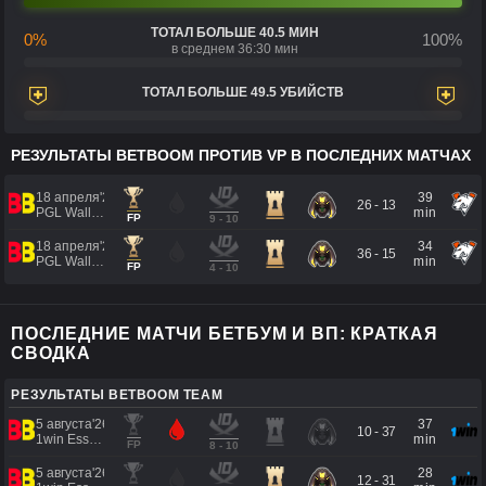
ТОТАЛ БОЛЬШЕ 40.5 МИН
0%
100%
в среднем 36:30 мин
ТОТАЛ БОЛЬШЕ 49.5 УБИЙСТВ
РЕЗУЛЬТАТЫ BETBOOM ПРОТИВ VP В ПОСЛЕДНИХ МАТЧАХ
18 апреля'26
39
26 - 13
PGL Wallachia 2026 Season 8
min
FP
9 - 10
18 апреля'26
34
36 - 15
PGL Wallachia 2026 Season 8
min
FP
4 - 10
ПОСЛЕДНИЕ МАТЧИ БЕТБУМ И ВП: КРАТКАЯ
СВОДКА
РЕЗУЛЬТАТЫ BETBOOM TEAM
5 августа'26
37
10 - 37
1win Essence II
min
FP
8 - 10
5 августа'26
28
12 - 31