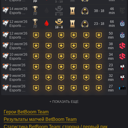
Esports World Cup 2026
min
FP
3 - 10
14 июля'26
46
38 - 18
Esports World Cup 2026
min
FP
8 - 10
12 июля'26
66
23 - 18
Esports World Cup 2026
min
FP
10 - 8
12 июля'26
50
Esports World Cup 2026
min
10 июля'26
38
Esports World Cup 2026
min
10 июля'26
34
Esports World Cup 2026
min
9 июля'26
23
Esports World Cup 2026
min
9 июля'26
32
Esports World Cup 2026
min
8 июля'26
27
Esports World Cup 2026
min
+ ПОКАЗАТЬ ЕЩЕ
Герои BetBoom Team
Результаты матчей BetBoom Team
Статистика BetBoom Team: сторона / первый пик