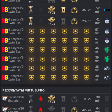
1win Essence II
min
FP
3 - 10
5 августа'26
52
35 - 22
1win Essence II
min
FP
10 - 3
4 августа'26
41
23 - 13
1win Essence II
min
FP
10 - 8
4 августа'26
57
1win Essence II
min
4 августа'26
67
1win Essence II
min
3 августа'26
46
1win Essence II
min
3 августа'26
39
1win Essence II
min
1 августа'26
38
1win Essence II
min
1 августа'26
38
1win Essence II
min
РЕЗУЛЬТАТЫ VIRTUS.PRO
14 июля'26
38
19 - 29
Esports World Cup 2026
min
FP
10 - 6
14 июля'26
64
42 - 47