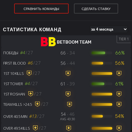
СРАВНИТЬ КОМАНДЫ
СДЕЛАТЬ СТАВКУ
СТАТИСТИКА КОМАНД
TIER 1
BETBOOM TEAM
#4
/
27
66
- 34
66%
ПОБЕДЫ
#6
/
27
56
- 44
56%
FIRST BLOOD
/
27
1ST 10 KILLS
#4
/
27
61
- 39
61%
1ST TOWER
/
27
1ST ROSHAN
/
27
TEAM KILLS >24.5
54
- 46
#13
/
27
54%
OVER 40.5 MIN
AVG 43:30
/
27
OVER 49.5 KILLS