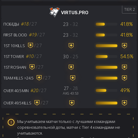
TIER 2
VIRTUS.PRO
#18
/
27
23
- 32
41.8%
ПОБЕДЫ
#19
/
27
23
- 32
41.8%
FIRST BLOOD
/
27
1ST 10 KILLS
#10
/
27
30
- 25
54.5%
1ST TOWER
/
27
1ST ROSHAN
/
27
TEAM KILLS >24.5
27
- 28
#20
/
27
49%
OVER 40.5 MIN
AVG 43:53
/
27
OVER 49.5 KILLS
Мы учитываем матчи только с лучшими командами
соревновательной доты, матчи с Tier 4 командами не
учитываются.