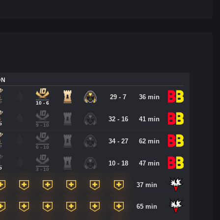
ON
29 - 7
36 min
P
10 - 6
32 - 16
41 min
P
9 - 10
34 - 27
62 min
P
6 - 10
10 - 18
47 min
P
3 - 10
37 min
65 min