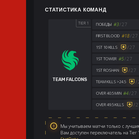
СТАТИСТИКА КОМАНД
TIER 1
#3
/
27
ПОБЕДЫ
#18
/
27
FIRST BLOOD
/
27
1ST 10 KILLS
#5
/
27
1ST TOWER
/
27
1ST ROSHAN
TEAM FALCONS
/
TEAM KILLS >24.5
#4
/
27
OVER 40.5 MIN
/
2
OVER 49.5 KILLS
Мы учитываем матчи только с лучшим
Вам доступен переключатель на Tier