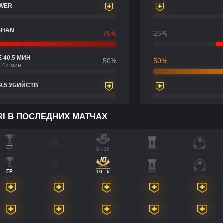
OWER
SHAN
75%
25%
 40.5 МИН
50%
50%
:47 мин
9.5 УБИЙСТВ
RI В ПОСЛЕДНИХ МАТЧАХ
FP
6 - 10
FP
10 - 5