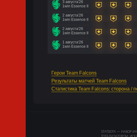
3 августа'26
1win Essence II
2 августа'26
1win Essence II
2 августа'26
1win Essence II
1 августа'26
1win Essence II
Герои Team Falcons
Результаты матчей Team Falcons
Статистика Team Falcons: сторона / 
STATDOTA — НАБОР И
ТОТАЛИЗАТОРОМ, ИСК