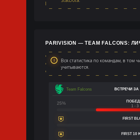
StatDota
.
PARIVISION — TEAM FALCONS: Л
Вся статистика по командам, в том 
учитываются.
Team Falcons
ВСТРЕЧИ ЗА 
ПОБЕ
25%
1 - 3
FIRST B
FIRST 10 