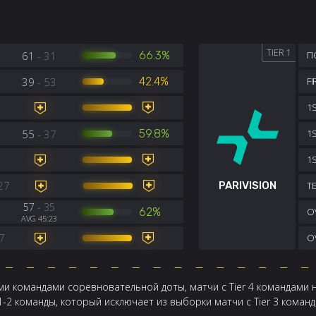
TIER 1
61
- 31
66.3%
П
39
- 53
42.4%
F
1S
55
- 37
59.8%
1
1
27
PARIVISION
TE
57
- 35
62%
OV
AVG 45:23
7
OV
и командами соревновательной доты, матчи с Tier 4 командами 
 1-2 команды, который исключает из выборки матчи с Tier 3 кома