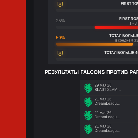
FIRST T
FIRST RO
25%
1 - 3
ТОТАЛ БОЛЬШЕ
50%
в среднем 33
ТОТАЛ БОЛЬШЕ 4
РЕЗУЛЬТАТЫ FALCONS ПРОТИВ PA
29 мая'26
BLAST SLAM VII
21 мая'26
DreamLeague Season 29
21 мая'26
DreamLeague Season 29
21 мая'26
DreamLeague Season 29