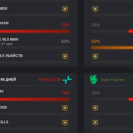
OWER
SHAN
75%
25%
 40.5 МИН
50%
50%
:47 мин
9.5 УБИЙСТВ
PARIVISION
Team Falcons
 90 ДНЕЙ
ДЫ
75%
25%
LOOD
KILLS