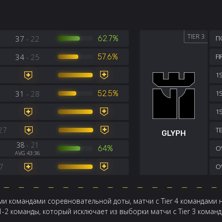
TIER 3
37
- 22
62.7%
П
34
- 25
57.6%
F
1S
31
- 28
52.5%
1
1
27
TE
GLYPH
38
- 21
64%
OV
AVG 43:36
7
OV
и командами соревновательной доты, матчи с Tier 4 командами 
 1-2 команды, который исключает из выборки матчи с Tier 3 кома