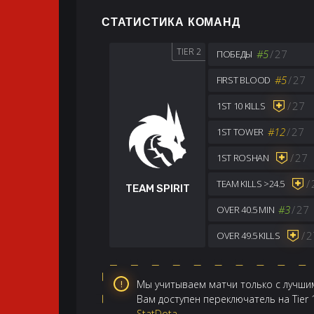
СТАТИСТИКА КОМАНД
TIER 2
#5
/
27
ПОБЕДЫ
#5
/
27
FIRST BLOOD
/
27
1ST 10 KILLS
#12
/
27
1ST TOWER
/
27
1ST ROSHAN
/
TEAM KILLS >24.5
TEAM SPIRIT
#3
/
27
OVER 40.5 MIN
/
2
OVER 49.5 KILLS
Мы учитываем матчи только с лучшим
Вам доступен переключатель на Tier
StatDota
.