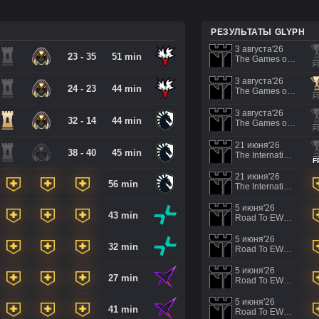
РЕЗУЛЬТАТЫ GLYPH
3 августа'26
23 - 35
51 min
The Games of the Future 2026
F
3 августа'26
24 - 23
44 min
The Games of the Future 2026
F
3 августа'26
32 - 14
44 min
The Games of the Future 2026
F
21 июня'26
38 - 40
45 min
The International 2026 - Regional Qualifier Southeast Asia
F
21 июня'26
56 min
The International 2026 - Regional Qualifier Southeast Asia
5 июня'26
43 min
Road To EWC 2026 Regional Qualifiers
5 июня'26
32 min
Road To EWC 2026 Regional Qualifiers
5 июня'26
27 min
Road To EWC 2026 Regional Qualifiers
5 июня'26
41 min
Road To EWC 2026 Regional Qualifiers