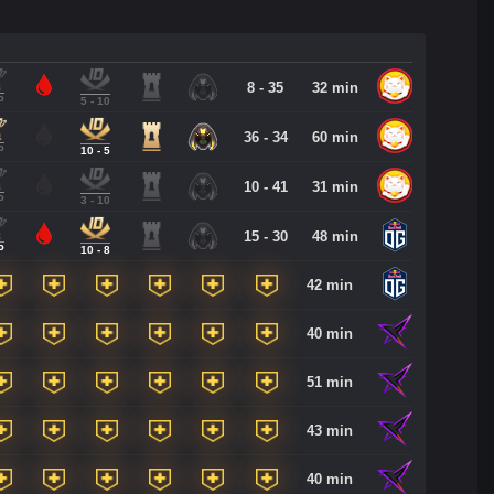
8 - 35
32 min
P
5 - 10
36 - 34
60 min
P
10 - 5
10 - 41
31 min
P
3 - 10
15 - 30
48 min
P
10 - 8
42 min
40 min
51 min
43 min
40 min