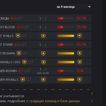
#22
/
27
1
- 2
33.3%
ОБЕДЫ
#25
/
27
1
- 2
33.3%
IRST BLOOD
/
27
T 10 KILLS
#25
/
27
1
- 2
33.3%
ST TOWER
/
27
ST ROSHAN
/
27
AM KILLS >24.5
1
- 2
#27
/
27
33%
ER 40.5 MIN
AVG 41:00
/
27
ER 49.5 KILLS
не учитываются.
ндами, подробнее
о градации команд и базе данных