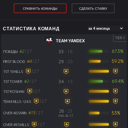
СРАВНИТЬ КОМАНДЫ
СДЕЛАТЬ СТАВКУ
СТАТИСТИКА КОМАНД
TIER 1
TEAM YANDEX
#2
/
27
33
- 16
67.3%
ПОБЕДЫ
#4
/
27
29
- 20
59.2%
FIRST BLOOD
/
27
1ST 10 KILLS
#2
/
27
34
- 15
69.4%
1ST TOWER
/
27
1ST ROSHAN
/
27
TEAM KILLS >24.5
26
- 23
#15
/
27
53%
OVER 40.5 MIN
AVG 42:17
/
27
OVER 49.5 KILLS