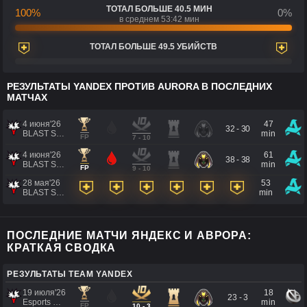
ТОТАЛ БОЛЬШЕ 40.5 МИН
100%
0%
в среднем 53:42 мин
ТОТАЛ БОЛЬШЕ 49.5 УБИЙСТВ
РЕЗУЛЬТАТЫ YANDEX ПРОТИВ AURORA В ПОСЛЕДНИХ
МАТЧАХ
4 июня'26
47
32 - 30
BLAST SLAM VII
min
FP
7 - 10
4 июня'26
61
38 - 38
BLAST SLAM VII
min
FP
9 - 10
28 мая'26
53
BLAST SLAM VII
min
ПОСЛЕДНИЕ МАТЧИ ЯНДЕКС И АВРОРА:
КРАТКАЯ СВОДКА
РЕЗУЛЬТАТЫ TEAM YANDEX
19 июля'26
18
23 - 3
Esports World Cup 2026
min
FP
10 - 3