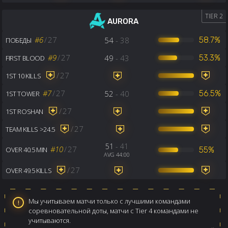
TIER 2
AURORA
#6
/
27
54
- 38
58.7%
ПОБЕДЫ
#9
/
27
49
- 43
53.3%
FIRST BLOOD
/
27
1ST 10 KILLS
#7
/
27
52
- 40
56.5%
1ST TOWER
/
27
1ST ROSHAN
/
27
TEAM KILLS >24.5
51
- 41
#10
/
27
55%
OVER 40.5 MIN
AVG 44:00
/
27
OVER 49.5 KILLS
Мы учитываем матчи только с лучшими командами
соревновательной доты, матчи с Tier 4 командами не
учитываются.