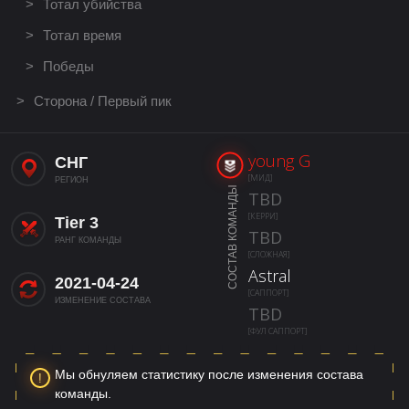
Тотал убийства
Тотал время
Победы
Сторона / Первый пик
young G
СНГ
[МИД]
РЕГИОН
СОСТАВ КОМАНДЫ
TBD
[КЕРРИ]
Tier 3
TBD
РАНГ КОМАНДЫ
[СЛОЖНАЯ]
Astral
2021-04-24
[САППОРТ]
ИЗМЕНЕНИЕ СОСТАВА
TBD
[ФУЛ САППОРТ]
Мы обнуляем статистику после изменения состава
команды.