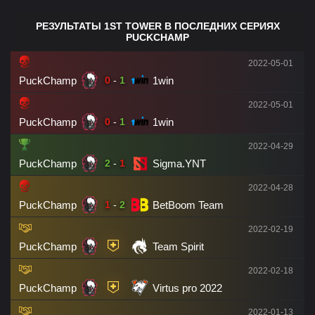
РЕЗУЛЬТАТЫ 1ST TOWER В ПОСЛЕДНИХ СЕРИЯХ
PUCKCHAMP
2022-05-01
PuckChamp
1win
0
-
1
2022-05-01
PuckChamp
1win
0
-
1
2022-04-29
PuckChamp
Sigma.YNT
2
-
1
2022-04-28
PuckChamp
BetBoom Team
1
-
2
2022-02-19
PuckChamp
Team Spirit
2022-02-18
PuckChamp
Virtus pro 2022
2022-01-13