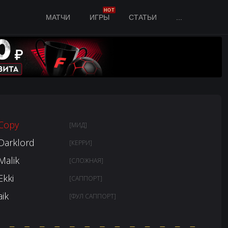
HOT
МАТЧИ
ИГРЫ
СТАТЬИ
...
Copy
[МИД]
Darklord
[КЕРРИ]
Malik
[СЛОЖНАЯ]
Ekki
[САППОРТ]
aik
[ФУЛ САППОРТ]