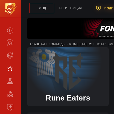
ВХОД
РЕГИСТРАЦИЯ
ПОДП
СПОЙЛЕРЫ
ТУРНИРЫ
ГЛАВНАЯ
КОМАНДЫ
RUNE EATERS
ТОТАЛ ВР
LIVE
СТАТИСТИКА
КОМАНДЫ
МЕТА
СРАВНИТЬ
Rune Eaters
КОМАНДЫ
ПОДПИСКА