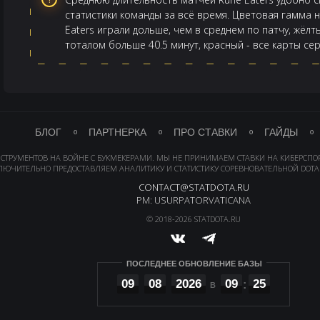
статистики команды за всё время. Цветовая гамма н
Eaters играли дольше, чем в среднем по патчу, жёлт
тоталом больше 40.5 минут, красный - все карты с
БЛОГ
ПАРТНЕРКА
ПРО СТАВКИ
ГАЙДЫ
НСТРУМЕНТОВ НА ВОЙНЕ С БУКМЕКЕРАМИ. МЫ НЕ ПРИНИМАЕМ СТАВКИ НА КИБЕРСПО
ЛЮЧИТЕЛЬНО ПРЕДОСТАВЛЯЕМ АНАЛИТИКУ И СТАТИСТИКУ СОРЕВНОВАТЕЛЬНОЙ DOTA 
CONTACT@STATDOTA.RU
PM: USURPATORVATICANA
© 2018-2026 STATDOTA.RU
ПОСЛЕДНЕЕ ОБНОВЛЕНИЕ БАЗЫ
09
08
2026
09
25