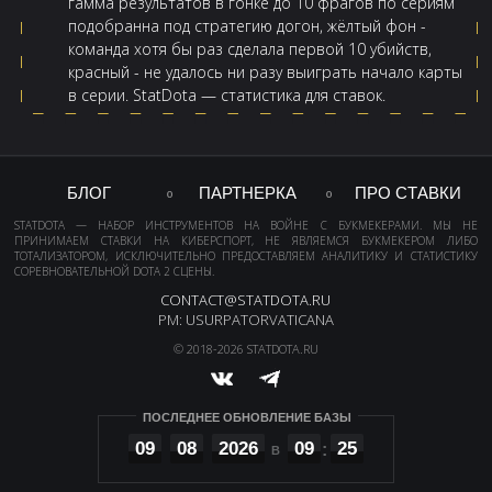
гамма результатов в гонке до 10 фрагов по сериям
подобранна под стратегию догон, жёлтый фон -
команда хотя бы раз сделала первой 10 убийств,
красный - не удалось ни разу выиграть начало карты
в серии. StatDota — статистика для ставок.
БЛОГ
ПАРТНЕРКА
ПРО СТАВКИ
STATDOTA — НАБОР ИНСТРУМЕНТОВ НА ВОЙНЕ С БУКМЕКЕРАМИ. МЫ НЕ
ПРИНИМАЕМ СТАВКИ НА КИБЕРСПОРТ, НЕ ЯВЛЯЕМСЯ БУКМЕКЕРОМ ЛИБО
ТОТАЛИЗАТОРОМ, ИСКЛЮЧИТЕЛЬНО ПРЕДОСТАВЛЯЕМ АНАЛИТИКУ И СТАТИСТИКУ
СОРЕВНОВАТЕЛЬНОЙ DOTA 2 СЦЕНЫ.
CONTACT@STATDOTA.RU
PM: USURPATORVATICANA
© 2018-2026 STATDOTA.RU
ПОСЛЕДНЕЕ ОБНОВЛЕНИЕ БАЗЫ
09
08
2026
09
25