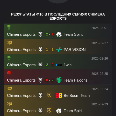
РЕЗУЛЬТАТЫ Ф10 В ПОСЛЕДНИХ СЕРИЯХ CHIMERA
ESPORTS
2025-03-01
Chimera Esports
Team Spirit
2
-
1
2025-02-27
Chimera Esports
PARIVISION
1
-
1
2025-02-26
Chimera Esports
1win
2
-
0
2025-02-25
Chimera Esports
Team Falcons
0
-
2
2025-02-24
Chimera Esports
BetBoom Team
2025-02-23
Chimera Esports
Team Spirit