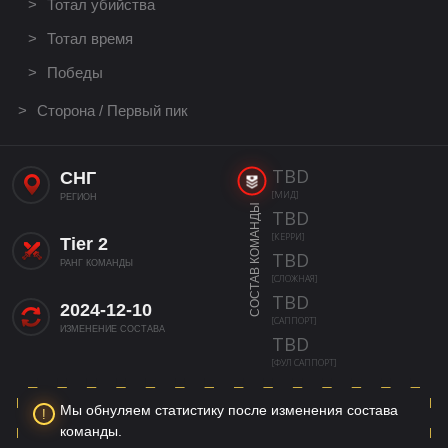
Тотал убийства
Тотал время
Победы
Сторона / Первый пик
TBD
СНГ
[МИД]
РЕГИОН
СОСТАВ КОМАНДЫ
TBD
[КЕРРИ]
Tier 2
TBD
РАНГ КОМАНДЫ
[СЛОЖНАЯ]
TBD
2024-12-10
[САППОРТ]
ИЗМЕНЕНИЕ СОСТАВА
TBD
[ФУЛ САППОРТ]
Мы обнуляем статистику после изменения состава
команды.