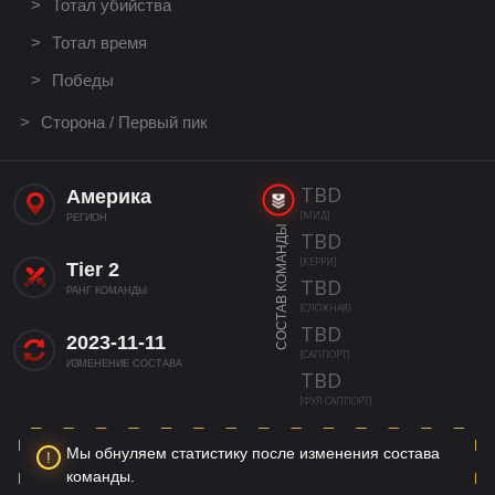
Тотал убийства
Тотал время
Победы
Сторона / Первый пик
TBD
Америка
[МИД]
РЕГИОН
СОСТАВ КОМАНДЫ
TBD
[КЕРРИ]
Tier 2
TBD
РАНГ КОМАНДЫ
[СЛОЖНАЯ]
TBD
2023-11-11
[САППОРТ]
ИЗМЕНЕНИЕ СОСТАВА
TBD
[ФУЛ САППОРТ]
Мы обнуляем статистику после изменения состава
команды.