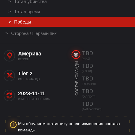
Тотал убийства
Тотал время
Победы
Сторона / Первый пик
TBD
Америка
[МИД]
РЕГИОН
СОСТАВ КОМАНДЫ
TBD
[КЕРРИ]
Tier 2
TBD
РАНГ КОМАНДЫ
[СЛОЖНАЯ]
TBD
2023-11-11
[САППОРТ]
ИЗМЕНЕНИЕ СОСТАВА
TBD
[ФУЛ САППОРТ]
Мы обнуляем статистику после изменения состава
команды.