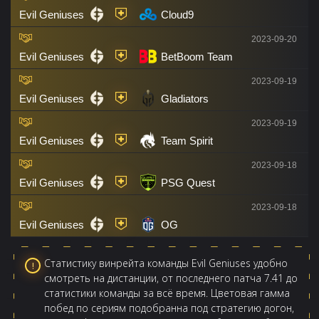
Evil Geniuses
Cloud9
2023-09-20
Evil Geniuses
BetBoom Team
2023-09-19
Evil Geniuses
Gladiators
2023-09-19
Evil Geniuses
Team Spirit
2023-09-18
Evil Geniuses
PSG Quest
2023-09-18
Evil Geniuses
OG
Статистику винрейта команды Evil Geniuses удобно
смотреть на дистанции, от последнего патча 7.41 до
статистики команды за всё время. Цветовая гамма
побед по сериям подобранна под стратегию догон,