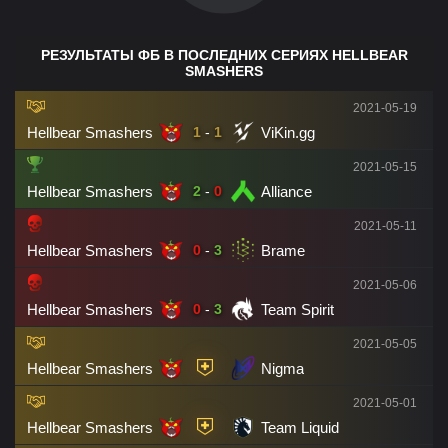
РЕЗУЛЬТАТЫ ФБ В ПОСЛЕДНИХ СЕРИЯХ HELLBEAR
SMASHERS
2021-05-19
Hellbear Smashers
ViKin.gg
1
-
1
2021-05-15
Hellbear Smashers
Alliance
2
-
0
2021-05-11
Hellbear Smashers
Brame
0
-
3
2021-05-06
Hellbear Smashers
Team Spirit
0
-
3
2021-05-05
Hellbear Smashers
Nigma
2021-05-01
Hellbear Smashers
Team Liquid