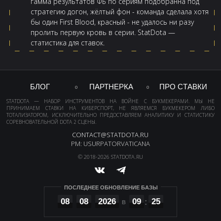
гамма результатов ФБ по сериям подобранна под
стратегию догон, жёлтый фон - команда сделала хотя
бы один First Blood, красный - не удалось ни разу
пролить первую кровь в серии. StatDota —
статистика для ставок.
БЛОГ
ПАРТНЕРКА
ПРО СТАВКИ
STATDOTA — НАБОР ИНСТРУМЕНТОВ НА ВОЙНЕ С БУКМЕКЕРАМИ. МЫ НЕ
ПРИНИМАЕМ СТАВКИ НА КИБЕРСПОРТ, НЕ ЯВЛЯЕМСЯ БУКМЕКЕРОМ ЛИБО
ТОТАЛИЗАТОРОМ, ИСКЛЮЧИТЕЛЬНО ПРЕДОСТАВЛЯЕМ АНАЛИТИКУ И СТАТИСТИКУ
СОРЕВНОВАТЕЛЬНОЙ DOTA 2 СЦЕНЫ.
CONTACT@STATDOTA.RU
PM: USURPATORVATICANA
© 2018-2026 STATDOTA.RU
ПОСЛЕДНЕЕ ОБНОВЛЕНИЕ БАЗЫ
08
08
2026
09
25