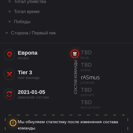
Тотал убийства
Тотал время
Победы
Сторона / Первый пик
TBD
Европа
[МИД]
РЕГИОН
СОСТАВ КОМАНДЫ
TBD
[КЕРРИ]
Tier 3
rASmus
РАНГ КОМАНДЫ
[СЛОЖНАЯ]
TBD
2021-01-05
[САППОРТ]
ИЗМЕНЕНИЕ СОСТАВА
TBD
[ФУЛ САППОРТ]
Мы обнуляем статистику после изменения состава
команды.