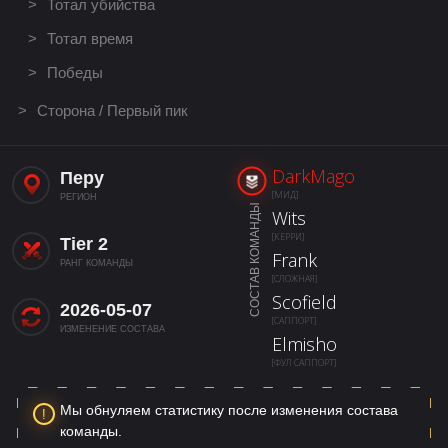
Тотал убийства
Тотал время
Победы
Сторона / Первый пик
DarkMago
Перу
[МИД]
РЕГИОН
СОСТАВ КОМАНДЫ
Wits
[КЕРРИ]
Tier 2
Frank
РАНГ КОМАНДЫ
[СЛОЖНАЯ]
Scofield
2026-05-07
[САППОРТ]
ИЗМЕНЕНИЕ СОСТАВА
Elmisho
[ФУЛ САППОРТ]
Мы обнуляем статистику после изменения состава
команды.