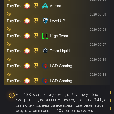
PlayTime
Aurora
2026-07-09
PlayTime
Level UP
2026-07-08
PlayTime
L1ga Team
2026-07-07
PlayTime
Team Liquid
2026-06-19
PlayTime
LGD Gaming
2026-06-18
PlayTime
LGD Gaming
First 10 Kills статистику команды PlayTime удобно
смотреть на дистанции, от последнего патча 7.41 до
статистики команды за всё время. Цветовая гамма
результатов в гонке до 10 фрагов по сериям