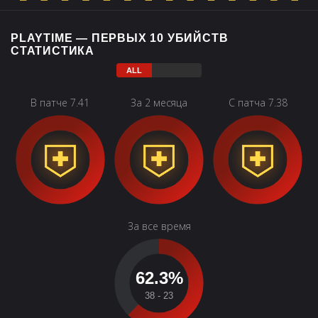
PLAYTIME — ПЕРВЫХ 10 УБИЙСТВ
СТАТИСТИКА
В патче 7.41
За 2 месяца
С патча 7.38
За все время
62.3%
38 - 23