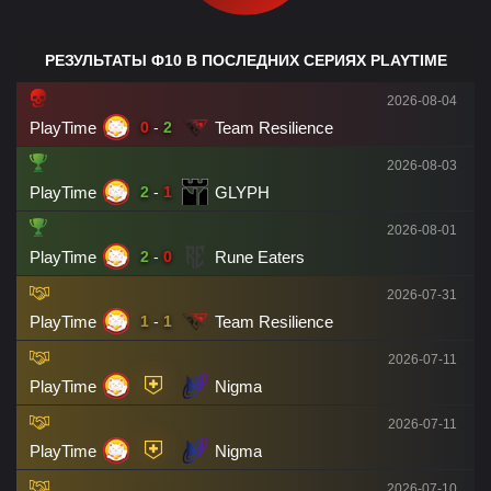
РЕЗУЛЬТАТЫ Ф10 В ПОСЛЕДНИХ СЕРИЯХ PLAYTIME
2026-08-04
PlayTime
Team Resilience
0
-
2
2026-08-03
PlayTime
GLYPH
2
-
1
2026-08-01
PlayTime
Rune Eaters
2
-
0
2026-07-31
PlayTime
Team Resilience
1
-
1
2026-07-11
PlayTime
Nigma
2026-07-11
PlayTime
Nigma
2026-07-10