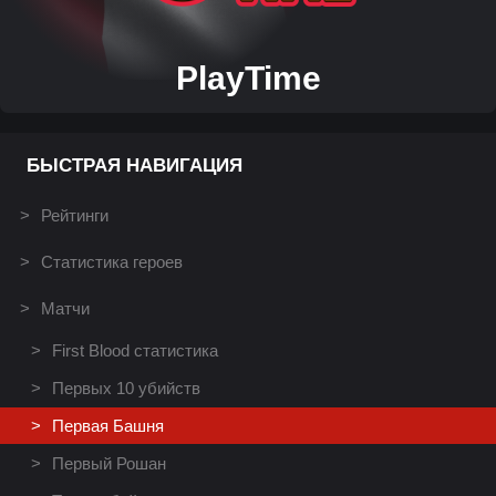
PlayTime
БЫСТРАЯ НАВИГАЦИЯ
Рейтинги
Статистика героев
Матчи
First Blood статистика
Первых 10 убийств
Первая Башня
Первый Рошан