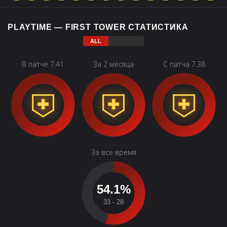
PLAYTIME — FIRST TOWER СТАТИСТИКА
В патче 7.41
За 2 месяца
С патча 7.38
За все время
54.1%
33 - 28