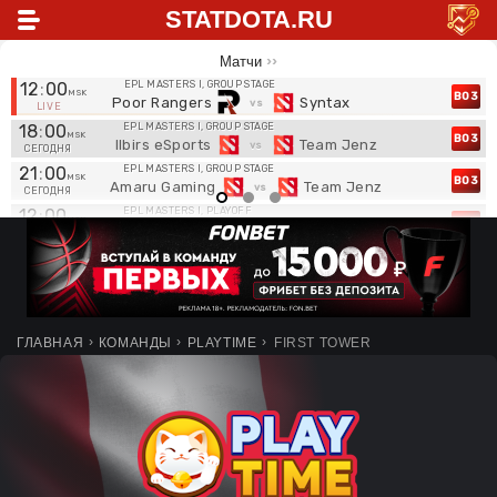
STATDOTA.RU
Матчи
12
:
00
EPL MASTERS I, GROUP STAGE
BO3
Poor Rangers
Syntax
LIVE
18
:
00
EPL MASTERS I, GROUP STAGE
BO3
Ilbirs eSports
Team Jenz
СЕГОДНЯ
21
:
00
EPL MASTERS I, GROUP STAGE
BO3
Amaru Gaming
Team Jenz
СЕГОДНЯ
12
:
00
EPL MASTERS I, PLAYOFF
BO3
TBD
TBD
ЗАВТРА
15
:
00
EPL MASTERS I, PLAYOFF
BO3
TBD
TBD
ЗАВТРА
18
:
00
EPL MASTERS I, PLAYOFF
BO3
TBD
TBD
ЗАВТРА
21
:
00
EPL MASTERS I, PLAYOFF
ГЛАВНАЯ
КОМАНДЫ
PLAYTIME
FIRST TOWER
BO3
TBD
TBD
ЗАВТРА