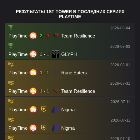
РЕЗУЛЬТАТЫ 1ST TOWER В ПОСЛЕДНИХ СЕРИЯХ
PLAYTIME
2026-08-04
PlayTime
Team Resilience
2
-
0
2026-08-03
PlayTime
GLYPH
2
-
1
2026-08-01
PlayTime
Rune Eaters
1
-
1
2026-07-31
PlayTime
Team Resilience
1
-
1
2026-07-11
PlayTime
Nigma
2026-07-11
PlayTime
Nigma
2026-07-10