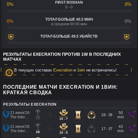
FIRST ROSHAN
0%
0%
0 - 0
ТОТАЛ БОЛЬШЕ 40.5 МИН
0%
0%
в среднем 00:00 мин
ТОТАЛ БОЛЬШЕ 49.5 УБИЙСТВ
РЕЗУЛЬТАТЫ EXECRATION ПРОТИВ 1W В ПОСЛЕДНИХ
МАТЧАХ
В текущих составах
Execration
и
1win
не встречались!
ПОСЛЕДНИЕ МАТЧИ EXECRATION И 1ВИН:
КРАТКАЯ СВОДКА
РЕЗУЛЬТАТЫ EXECRATION
21 июня'26
50
28 - 39
The International 2026 - Regional Qualifier Southeast Asia
min
FP
10 - 7
21 июня'26
43
17 - 37
The International 2026 - Regional Qualifier Southeast Asia
min
FP
10 - 9