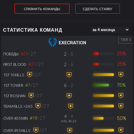
СРАВНИТЬ КОМАНДЫ
СДЕЛАТЬ СТАВКУ
СТАТИСТИКА КОМАНД
TIER 3
EXECRATION
#25
/
27
2
- 6
25%
ПОБЕДЫ
#27
/
27
2
- 6
25%
FIRST BLOOD
/
27
1ST 10 KILLS
#1
/
27
6
- 2
75%
1ST TOWER
/
27
1ST ROSHAN
/
27
TEAM KILLS >24.5
4
- 4
#19
/
27
50%
OVER 40.5 MIN
AVG 40:23
/
27
OVER 49.5 KILLS