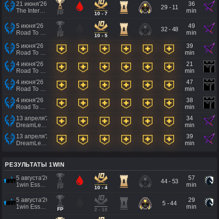
21 июня'26
36
29 - 11
The International 2026 - Regional Qualifier Southeast Asia
min
FP
10 - 7
5 июня'26
49
32 - 48
Road To EWC 2026 Regional Qualifiers
min
FP
10 - 5
5 июня'26
39
Road To EWC 2026 Regional Qualifiers
min
4 июня'26
21
Road To EWC 2026 Regional Qualifiers
min
4 июня'26
47
Road To EWC 2026 Regional Qualifiers
min
4 июня'26
38
Road To EWC 2026 Regional Qualifiers
min
13 апреля'26
34
DreamLeague Season 29 Qualifiers
min
13 апреля'26
39
DreamLeague Season 29 Qualifiers
min
РЕЗУЛЬТАТЫ 1WIN
5 августа'26
57
44 - 53
1win Essence II
min
FP
10 - 4
5 августа'26
29
5 - 44
1win Essence II
min
FP
2 - 10