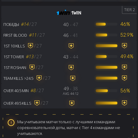
TIER 2
1WIN
#14
/
27
40
- 47
46%
ПОБЕДЫ
#11
/
27
46
- 41
52.9%
FIRST BLOOD
/
27
1ST 10 KILLS
#13
/
27
43
- 44
49.4%
1ST TOWER
/
27
1ST ROSHAN
/
27
TEAM KILLS >24.5
49
- 38
#8
/
27
56%
OVER 40.5 MIN
AVG 44:12
/
27
OVER 49.5 KILLS
Мы учитываем матчи только с лучшими командами
соревновательной доты, матчи с Tier 4 командами не
учитываются.