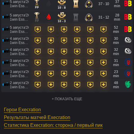
5 августа'26
37
37 - 10
1win Essence II
min
FP
10 - 8
5 августа'26
28
31 - 12
1win Essence II
min
FP
10 - 3
5 августа'26
52
1win Essence II
min
4 августа'26
30
1win Essence II
min
4 августа'26
32
1win Essence II
min
3 августа'26
31
1win Essence II
min
3 августа'26
23
1win Essence II
min
2 августа'26
48
1win Essence II
min
+ ПОКАЗАТЬ ЕЩЕ
Герои Execration
Результаты матчей Execration
Статистика Execration: сторона / первый пик