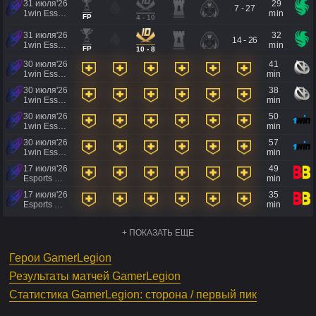
31 июля'26
29
7 - 27
1win Essence II
min
FP
4 - 10
31 июля'26
32
14 - 26
1win Essence II
min
FP
10 - 8
30 июля'26
41
1win Essence II
min
30 июля'26
38
1win Essence II
min
30 июля'26
50
1win Essence II
min
30 июля'26
57
1win Essence II
min
17 июля'26
49
Esports World Cup 2026
min
17 июля'26
35
Esports World Cup 2026
min
+ ПОКАЗАТЬ ЕЩЕ
Герои GamerLegion
Результаты матчей GamerLegion
Статистика GamerLegion: сторона / первый пик