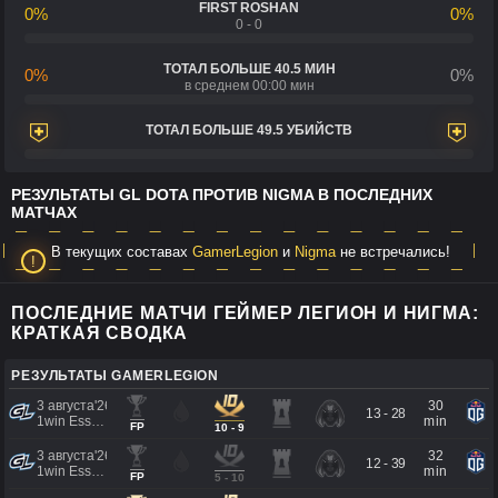
FIRST ROSHAN
0%
0%
0 - 0
ТОТАЛ БОЛЬШЕ 40.5 МИН
0%
0%
в среднем 00:00 мин
ТОТАЛ БОЛЬШЕ 49.5 УБИЙСТВ
РЕЗУЛЬТАТЫ GL DOTA ПРОТИВ NIGMA В ПОСЛЕДНИХ
МАТЧАХ
В текущих составах
GamerLegion
и
Nigma
не встречались!
ПОСЛЕДНИЕ МАТЧИ ГЕЙМЕР ЛЕГИОН И НИГМА:
КРАТКАЯ СВОДКА
РЕЗУЛЬТАТЫ GAMERLEGION
3 августа'26
30
13 - 28
1win Essence II
min
FP
10 - 9
3 августа'26
32
12 - 39
1win Essence II
min
FP
5 - 10