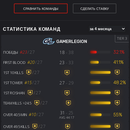
СРАВНИТЬ КОМАНДЫ
СДЕЛАТЬ СТАВКУ
СТАТИСТИКА КОМАНД
TIER 3
GAMERLEGION
#23
/
27
18
- 38
32.1%
ПОБЕДЫ
#20
/
27
23
- 33
41.1%
FIRST BLOOD
/
27
1ST 10 KILLS
#15
/
27
27
- 29
48.2%
1ST TOWER
/
27
1ST ROSHAN
/
27
TEAM KILLS >24.5
31
- 25
#10
/
27
55%
OVER 40.5 MIN
AVG 44:17
/
27
OVER 49.5 KILLS