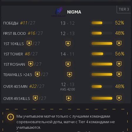
TIER 3
NIGMA
#11
/
27
13
- 12
52%
ПОБЕДЫ
#16
/
27
12
- 13
48%
FIRST BLOOD
/
27
1ST 10 KILLS
#8
/
27
14
- 11
56%
1ST TOWER
/
27
1ST ROSHAN
/
27
TEAM KILLS >24.5
12
- 13
#22
/
27
48%
OVER 40.5 MIN
AVG 42:00
/
27
OVER 49.5 KILLS
Мы учитываем матчи только с лучшими командами
соревновательной доты, матчи с Tier 4 командами не
учитываются.