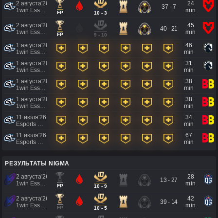
2 августа'26
24
37 - 7
1win Essence II
min
FP
10 - 3
2 августа'26
45
40 - 21
1win Essence II
min
FP
9 - 10
1 августа'26
46
1win Essence II
min
1 августа'26
31
1win Essence II
min
1 августа'26
38
1win Essence II
min
1 августа'26
38
1win Essence II
min
11 июля'26
34
Esports World Cup 2026
min
11 июля'26
67
Esports World Cup 2026
min
РЕЗУЛЬТАТЫ NIGMA
2 августа'26
28
13 - 27
1win Essence II
min
FP
10 - 9
2 августа'26
42
39 - 14
1win Essence II
min
FP
10 - 5