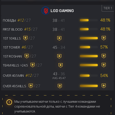
TIER 1
LGD GAMING
#12
/
27
38
- 41
48.1%
ПОБЕДЫ
#15
/
27
38
- 41
48.1%
FIRST BLOOD
/
27
1ST 10 KILLS
#6
/
27
45
- 34
57%
1ST TOWER
/
27
1ST ROSHAN
/
27
TEAM KILLS >24.5
43
- 36
#12
/
27
54%
OVER 40.5 MIN
AVG 45:47
/
27
OVER 49.5 KILLS
Мы учитываем матчи только с лучшими командами
соревновательной доты, матчи с Tier 4 командами не
учитываются.