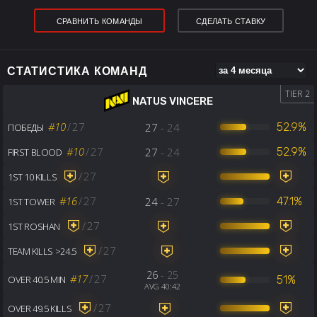
СРАВНИТЬ КОМАНДЫ
СДЕЛАТЬ СТАВКУ
СТАТИСТИКА КОМАНД
TIER 2
NATUS VINCERE
#10
/
27
27
- 24
52.9%
ПОБЕДЫ
#10
/
27
27
- 24
52.9%
FIRST BLOOD
/
27
1ST 10 KILLS
#16
/
27
24
- 27
47.1%
1ST TOWER
/
27
1ST ROSHAN
/
27
TEAM KILLS >24.5
26
- 25
#17
/
27
51%
OVER 40.5 MIN
AVG 40:42
/
27
OVER 49.5 KILLS