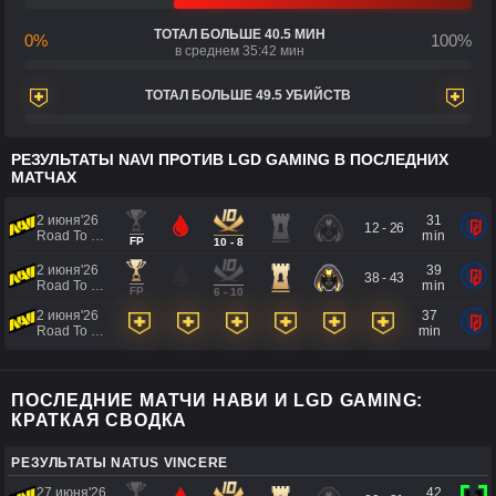
ТОТАЛ БОЛЬШЕ 40.5 МИН
0%
100%
в среднем 35:42 мин
ТОТАЛ БОЛЬШЕ 49.5 УБИЙСТВ
РЕЗУЛЬТАТЫ NAVI ПРОТИВ LGD GAMING В ПОСЛЕДНИХ
МАТЧАХ
2 июня'26
31
12 - 26
Road To EWC 2026 Regional Qualifiers
min
FP
10 - 8
2 июня'26
39
38 - 43
Road To EWC 2026 Regional Qualifiers
min
FP
6 - 10
2 июня'26
37
Road To EWC 2026 Regional Qualifiers
min
ПОСЛЕДНИЕ МАТЧИ НАВИ И LGD GAMING:
КРАТКАЯ СВОДКА
РЕЗУЛЬТАТЫ NATUS VINCERE
27 июня'26
42