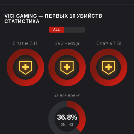
VICI GAMING — ПЕРВЫХ 10 УБИЙСТВ
СТАТИСТИКА
В патче 7.41
За 2 месяца
С патча 7.38
За все время
36.8%
25 - 43