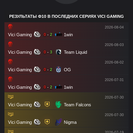
РЕЗУЛЬТАТЫ Ф10 В ПОСЛЕДНИХ СЕРИЯХ VICI GAMING
2026-08-04
Vici Gaming
1win
0
-
2
2026-08-03
Vici Gaming
Team Liquid
0
-
3
2026-08-02
Vici Gaming
OG
0
-
2
2026-07-31
Vici Gaming
1win
0
-
2
2026-07-30
Vici Gaming
Team Falcons
2026-07-30
Vici Gaming
Nigma
2026-07-19