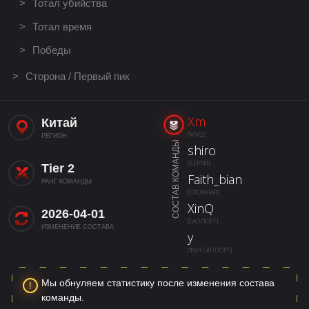
Тотал убийства
Тотал время
Победы
Сторона / Первый пик
Xm
Китай
[МИД]
РЕГИОН
СОСТАВ КОМАНДЫ
shiro
[КЕРРИ]
Tier 2
Faith_bian
РАНГ КОМАНДЫ
[СЛОЖНАЯ]
XinQ
2026-04-01
[САППОРТ]
ИЗМЕНЕНИЕ СОСТАВА
y
[ФУЛ САППОРТ]
Мы обнуляем статистику после изменения состава
команды.