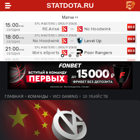
STATDOTA.RU
Матчи
15
:
00
EPL MASTERS I, GROUP STAGE
BO3
RE.Arise
No Hoodwink
СЕГОДНЯ
18
:
00
EPL MASTERS I, GROUP STAGE
BO3
No Hoodwink
Level Up
СЕГОДНЯ
21
:
00
EPL MASTERS I, GROUP STAGE
BO3
Ilbirs eSports
Poor Rangers
СЕГОДНЯ
12
:
00
EPL MASTERS I, GROUP STAGE
BO3
Zero.T
No Hoodwink
ЗАВТРА
15
:
00
EPL MASTERS I, GROUP STAGE
BO3
Ilbirs eSports
Syntax
ЗАВТРА
18
:
00
EPL MASTERS I, GROUP STAGE
BO3
Poor Rangers
Team Jenz
ЗАВТРА
21
:
00
EPL MASTERS I, GROUP STAGE
ГЛАВНАЯ
КОМАНДЫ
VICI GAMING
10 УБИЙСТВ
BO3
Team Jenz
Nemiga
ЗАВТРА