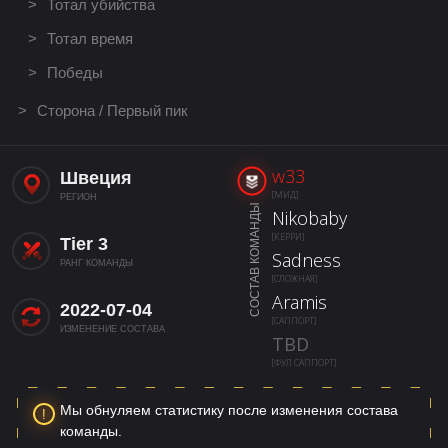
Тотал убийства
Тотал время
Победы
Сторона / Первый пик
w33
Швеция
[МИД]
РЕГИОН
СОСТАВ КОМАНДЫ
Nikobaby
[КЕРРИ]
Tier 3
Sadness
РАНГ КОМАНДЫ
[СЛОЖНАЯ]
Aramis
2022-07-04
[САППОРТ]
ИЗМЕНЕНИЕ СОСТАВА
TBD
[ФУЛ САППОРТ]
Мы обнуляем статистику после изменения состава
команды.