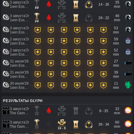
3 августа'26
35
14 - 26
1win Essence II
min
FP
9 - 10
3 августа'26
46
28 - 22
1win Essence II
min
FP
8 - 10
3 августа'26
53
1win Essence II
min
2 августа'26
59
1win Essence II
min
2 августа'26
52
1win Essence II
min
31 июля'26
27
1win Essence II
min
31 июля'26
39
1win Essence II
min
30 июля'26
11
1win Essence II
min
РЕЗУЛЬТАТЫ GLYPH
3 августа'26
32
8 - 35
The Games of the Future 2026
min
FP
5 - 10
3 августа'26
60
36 - 34
The Games of the Future 2026
min
FP
10 - 5