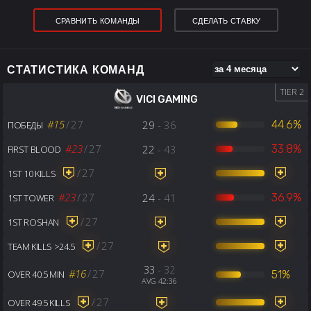
СРАВНИТЬ КОМАНДЫ
СДЕЛАТЬ СТАВКУ
СТАТИСТИКА КОМАНД
TIER 2
VICI GAMING
#15
/
27
29
- 36
44.6%
ПОБЕДЫ
#23
/
27
22
- 43
33.8%
FIRST BLOOD
/
27
1ST 10 KILLS
#23
/
27
24
- 41
36.9%
1ST TOWER
/
27
1ST ROSHAN
/
27
TEAM KILLS >24.5
33
- 32
#16
/
27
51%
OVER 40.5 MIN
AVG 42:36
/
27
OVER 49.5 KILLS