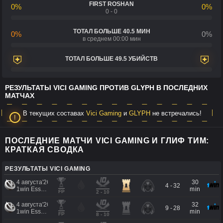
FIRST ROSHAN
0%
0%
0 - 0
ТОТАЛ БОЛЬШЕ 40.5 МИН
0%
0%
в среднем 00:00 мин
ТОТАЛ БОЛЬШЕ 49.5 УБИЙСТВ
РЕЗУЛЬТАТЫ VICI GAMING ПРОТИВ GLYPH В ПОСЛЕДНИХ
МАТЧАХ
В текущих составах
Vici Gaming
и
GLYPH
не встречались!
ПОСЛЕДНИЕ МАТЧИ VICI GAMING И ГЛИФ ТИМ:
КРАТКАЯ СВОДКА
РЕЗУЛЬТАТЫ VICI GAMING
4 августа'26
30
4 - 32
1win Essence II
min
FP
2 - 10
4 августа'26
32
9 - 28
1win Essence II
min
FP
8 - 10