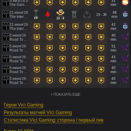
3 августа'26
31
The Games of the Future 2026
min
21 июня'26
48
15 - 30
The International 2026 - Regional Qualifier Southeast Asia
min
FP
10 - 8
21 июня'26
42
The International 2026 - Regional Qualifier Southeast Asia
min
5 июня'26
40
Road To EWC 2026 Regional Qualifiers
min
5 июня'26
51
Road To EWC 2026 Regional Qualifiers
min
5 июня'26
43
Road To EWC 2026 Regional Qualifiers
min
5 июня'26
40
Road To EWC 2026 Regional Qualifiers
min
5 июня'26
45
Road To EWC 2026 Regional Qualifiers
min
+ ПОКАЗАТЬ ЕЩЕ
Герои Vici Gaming
Результаты матчей Vici Gaming
Статистика Vici Gaming: сторона / первый пик