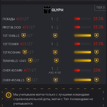
TIER 3
GLYPH
#22
/
27
1
- 2
33.3%
ПОБЕДЫ
#25
/
27
1
- 2
33.3%
FIRST BLOOD
/
27
1ST 10 KILLS
#25
/
27
1
- 2
33.3%
1ST TOWER
/
27
1ST ROSHAN
/
27
TEAM KILLS >24.5
1
- 2
#27
/
27
33%
OVER 40.5 MIN
AVG 41:00
/
27
OVER 49.5 KILLS
Мы учитываем матчи только с лучшими командами
соревновательной доты, матчи с Tier 4 командами не
учитываются.