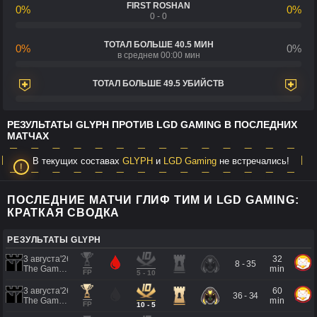
FIRST ROSHAN
0%
0%
0 - 0
ТОТАЛ БОЛЬШЕ 40.5 МИН
0%
0%
в среднем 00:00 мин
ТОТАЛ БОЛЬШЕ 49.5 УБИЙСТВ
РЕЗУЛЬТАТЫ GLYPH ПРОТИВ LGD GAMING В ПОСЛЕДНИХ
МАТЧАХ
В текущих составах
GLYPH
и
LGD Gaming
не встречались!
ПОСЛЕДНИЕ МАТЧИ ГЛИФ ТИМ И LGD GAMING:
КРАТКАЯ СВОДКА
РЕЗУЛЬТАТЫ GLYPH
3 августа'26
32
8 - 35
The Games of the Future 2026
min
FP
5 - 10
3 августа'26
60
36 - 34
The Games of the Future 2026
min
FP
10 - 5