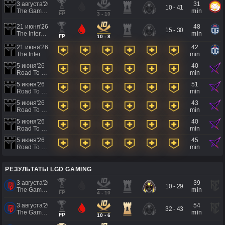
3 августа'26
31
10 - 41
The Games of the Future 2026
min
FP
3 - 10
21 июня'26
48
15 - 30
The International 2026 - Regional Qualifier Southeast Asia
min
FP
10 - 8
21 июня'26
42
The International 2026 - Regional Qualifier Southeast Asia
min
5 июня'26
40
Road To EWC 2026 Regional Qualifiers
min
5 июня'26
51
Road To EWC 2026 Regional Qualifiers
min
5 июня'26
43
Road To EWC 2026 Regional Qualifiers
min
5 июня'26
40
Road To EWC 2026 Regional Qualifiers
min
5 июня'26
45
Road To EWC 2026 Regional Qualifiers
min
РЕЗУЛЬТАТЫ LGD GAMING
3 августа'26
39
10 - 29
The Games of the Future 2026
min
FP
4 - 10
3 августа'26
54
32 - 43
The Games of the Future 2026
min
FP
10 - 6