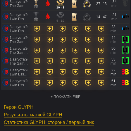
3 августа'26
34
27 - 13
The Games of the Future 2026
min
FP
10 - 8
3 августа'26
31
14 - 47
1win Essence II
min
FP
5 - 10
3 августа'26
23
1win Essence II
min
1 августа'26
44
The Games of the Future 2026
min
1 августа'26
50
The Games of the Future 2026
min
1 августа'26
53
The Games of the Future 2026
min
1 августа'26
22
1win Essence II
min
1 августа'26
51
1win Essence II
min
+ ПОКАЗАТЬ ЕЩЕ
Герои GLYPH
Результаты матчей GLYPH
Статистика GLYPH: сторона / первый пик