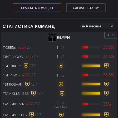
СРАВНИТЬ КОМАНДЫ
СДЕЛАТЬ СТАВКУ
СТАТИСТИКА КОМАНД
TIER 3
GLYPH
#22
/
27
1
- 2
33.3%
ПОБЕДЫ
#25
/
27
1
- 2
33.3%
FIRST BLOOD
/
27
1ST 10 KILLS
#25
/
27
1
- 2
33.3%
1ST TOWER
/
27
1ST ROSHAN
/
27
TEAM KILLS >24.5
1
- 2
#27
/
27
33%
OVER 40.5 MIN
AVG 41:00
/
27
OVER 49.5 KILLS