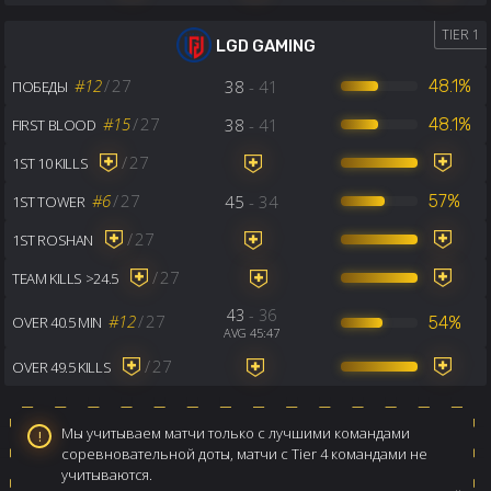
TIER 1
LGD GAMING
#12
/
27
38
- 41
48.1%
ПОБЕДЫ
#15
/
27
38
- 41
48.1%
FIRST BLOOD
/
27
1ST 10 KILLS
#6
/
27
45
- 34
57%
1ST TOWER
/
27
1ST ROSHAN
/
27
TEAM KILLS >24.5
43
- 36
#12
/
27
54%
OVER 40.5 MIN
AVG 45:47
/
27
OVER 49.5 KILLS
Мы учитываем матчи только с лучшими командами
соревновательной доты, матчи с Tier 4 командами не
учитываются.