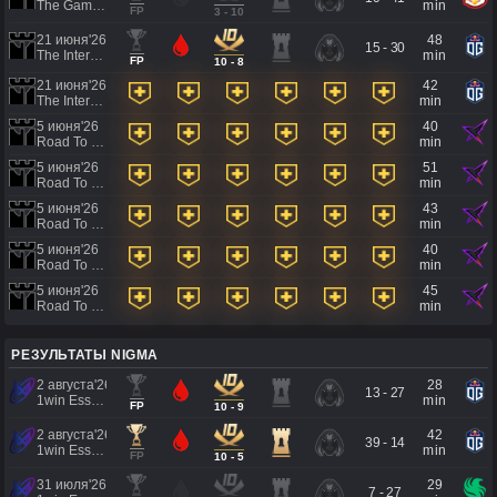
The Games of the Future 2026
min
FP
3 - 10
21 июня'26
48
15 - 30
The International 2026 - Regional Qualifier Southeast Asia
min
FP
10 - 8
21 июня'26
42
The International 2026 - Regional Qualifier Southeast Asia
min
5 июня'26
40
Road To EWC 2026 Regional Qualifiers
min
5 июня'26
51
Road To EWC 2026 Regional Qualifiers
min
5 июня'26
43
Road To EWC 2026 Regional Qualifiers
min
5 июня'26
40
Road To EWC 2026 Regional Qualifiers
min
5 июня'26
45
Road To EWC 2026 Regional Qualifiers
min
РЕЗУЛЬТАТЫ NIGMA
2 августа'26
28
13 - 27
1win Essence II
min
FP
10 - 9
2 августа'26
42
39 - 14
1win Essence II
min
FP
10 - 5
31 июля'26
29
7 - 27