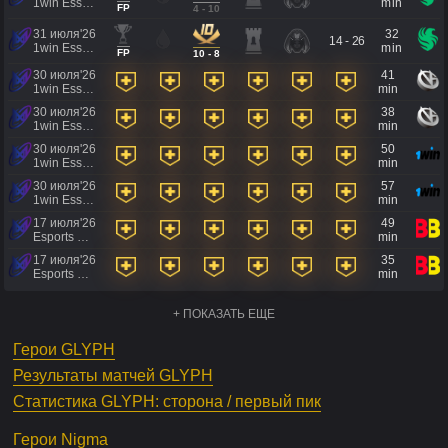
1win Essence II
min
FP
4 - 10
31 июля'26
32
14 - 26
1win Essence II
min
FP
10 - 8
30 июля'26
41
1win Essence II
min
30 июля'26
38
1win Essence II
min
30 июля'26
50
1win Essence II
min
30 июля'26
57
1win Essence II
min
17 июля'26
49
Esports World Cup 2026
min
17 июля'26
35
Esports World Cup 2026
min
+ ПОКАЗАТЬ ЕЩЕ
Герои GLYPH
Результаты матчей GLYPH
Статистика GLYPH: сторона / первый пик
Герои Nigma