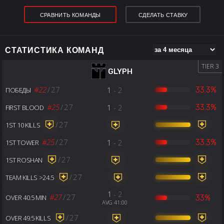
СРАВНИТЬ КОМАНДЫ
СДЕЛАТЬ СТАВКУ
СТАТИСТИКА КОМАНД
TIER 3
GLYPH
#22
/
27
1
- 2
33.3%
ПОБЕДЫ
#25
/
27
1
- 2
33.3%
FIRST BLOOD
/
27
1ST 10 KILLS
#25
/
27
1
- 2
33.3%
1ST TOWER
/
27
1ST ROSHAN
/
27
TEAM KILLS >24.5
1
- 2
#27
/
27
33%
OVER 40.5 MIN
AVG 41:00
/
27
OVER 49.5 KILLS