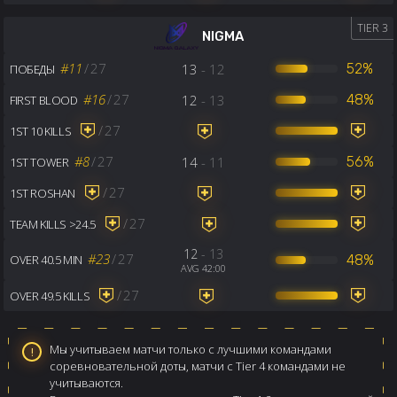
TIER 3
NIGMA
#11
/
27
13
- 12
52%
ПОБЕДЫ
#16
/
27
12
- 13
48%
FIRST BLOOD
/
27
1ST 10 KILLS
#8
/
27
14
- 11
56%
1ST TOWER
/
27
1ST ROSHAN
/
27
TEAM KILLS >24.5
12
- 13
#23
/
27
48%
OVER 40.5 MIN
AVG 42:00
/
27
OVER 49.5 KILLS
Мы учитываем матчи только с лучшими командами
соревновательной доты, матчи с Tier 4 командами не
учитываются.