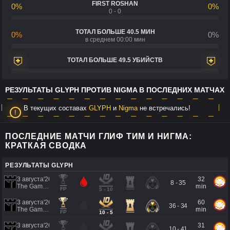
FIRST ROSHAN
0%
0%
0 - 0
ТОТАЛ БОЛЬШЕ 40.5 МИН
0%
0%
в среднем 00:00 мин
ТОТАЛ БОЛЬШЕ 49.5 УБИЙСТВ
РЕЗУЛЬТАТЫ GLYPH ПРОТИВ NIGMA В ПОСЛЕДНИХ МАТЧАХ
В текущих составах
GLYPH
и
Nigma
не встречались!
ПОСЛЕДНИЕ МАТЧИ ГЛИФ ТИМ И НИГМА:
КРАТКАЯ СВОДКА
РЕЗУЛЬТАТЫ GLYPH
3 августа'26
32
8 - 35
The Games of the Future 2026
min
FP
5 - 10
3 августа'26
60
36 - 34
The Games of the Future 2026
min
FP
10 - 5
3 августа'26
31
10 - 41